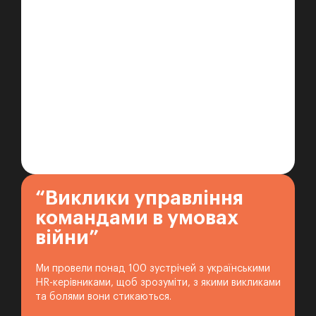
“Виклики управління
командами в умовах
війни”
Ми провели понад 100 зустрічей з українськими
HR-керівниками, щоб зрозуміти, з якими викликами
та болями вони стикаються.